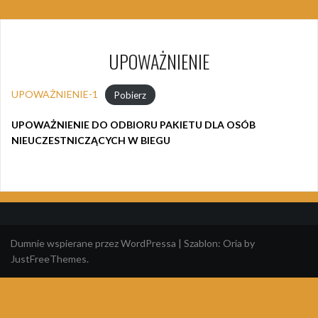
UPOWAŻNIENIE
UPOWAŻNIENIE-1
Pobierz
UPOWAŻNIENIE DO ODBIORU PAKIETU DLA OSÓB
NIEUCZESTNICZĄCYCH W BIEGU
Dumnie wspierane przez WordPressa
|
Szablon:
Oria
by
JustFreeThemes.