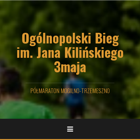
P
r
z
e
Ogólnopolski Bieg
j
d
ź
im. Jana Kilińskiego
d
o
3maja
t
r
e
ś
PÓŁMARATON MOGILNO-TRZEMESZNO
c
i