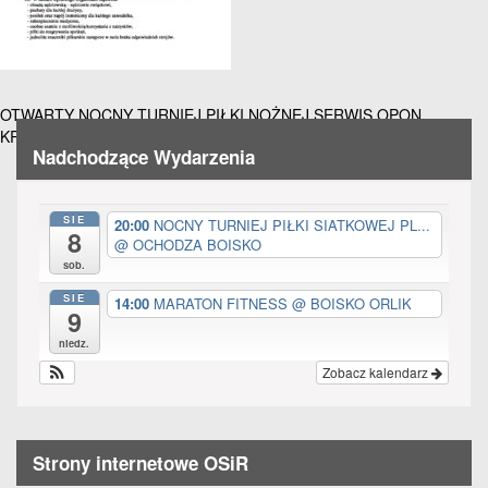
all
options
Nawigacja
OTWARTY NOCNY TURNIEJ PIŁKI NOŻNEJ SERWIS OPON
KRUCHOWO CUP 26 WRZEŚNIA GODZ. 20.00
wpisu
Nadchodzące Wydarzenia
SIE
20:00
NOCNY TURNIEJ PIŁKI SIATKOWEJ PL...
8
@ OCHODZA BOISKO
sob.
SIE
14:00
MARATON FITNESS
@ BOISKO ORLIK
9
niedz.
Zobacz kalendarz
Strony internetowe OSiR