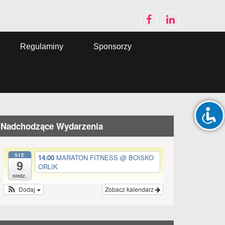
Regulaminy
Sponsorzy
Nadchodzące Wydarzenia
SIE
14:00
MARATON FITNESS
@ BOISKO
9
ORLIK
niedz.
Dodaj
Zobacz kalendarz