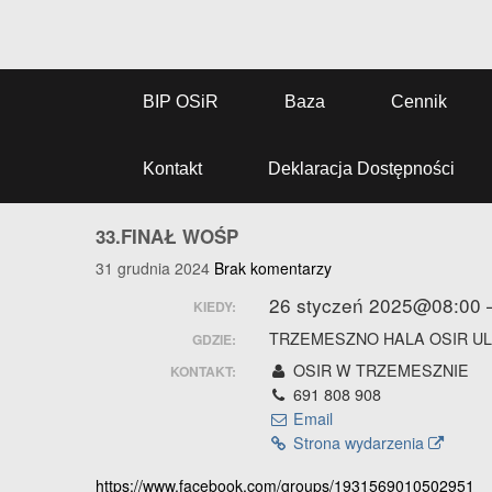
BIP OSiR
Baza
Cennik
Kontakt
Deklaracja Dostępności
33.FINAŁ WOŚP
31 grudnia 2024
Brak komentarzy
26 styczeń 2025@08:00 
KIEDY:
TRZEMESZNO HALA OSIR UL
GDZIE:
OSIR W TRZEMESZNIE
KONTAKT:
691 808 908
Email
Strona wydarzenia
https://www.facebook.com/groups/1931569010502951