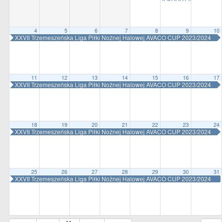
all
options
4
5
6
7
8
9
10
XXVII Trzemeszeńska Liga Piłki Nożnej Halowej AVACO CUP 2023/2024
11
12
13
14
15
16
17
XXVII Trzemeszeńska Liga Piłki Nożnej Halowej AVACO CUP 2023/2024
18
19
20
21
22
23
24
XXVII Trzemeszeńska Liga Piłki Nożnej Halowej AVACO CUP 2023/2024
25
26
27
28
29
30
31
XXVII Trzemeszeńska Liga Piłki Nożnej Halowej AVACO CUP 2023/2024