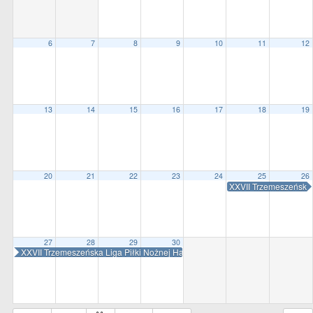
all
options
6
7
8
9
10
11
12
13
14
15
16
17
18
19
20
21
22
23
24
25
26
XXVII Trzemeszeńska
27
28
29
30
XXVII Trzemeszeńska Liga Piłki Nożnej Halowej AVACO CUP 2023/2024