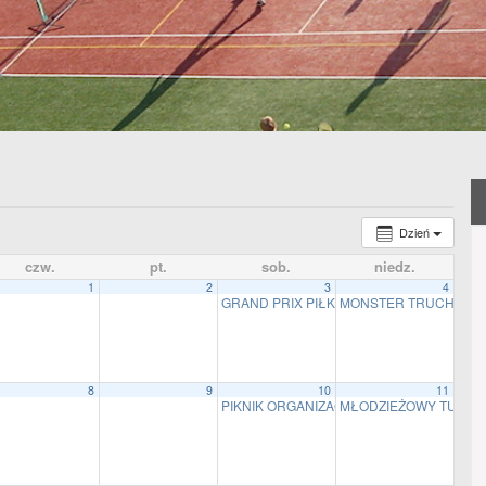
Dzień
czw.
pt.
sob.
niedz.
1
2
3
4
GRAND PRIX PIŁKI SIATKOWEJ PLAŻOWE
MONSTER TRUCH SH
8
9
10
11
PIKNIK ORGANIZACJI POZARZĄDOWYCH
MŁODZIEŻOWY TURNI
1