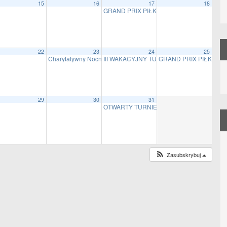
15
16
17
18
GRAND PRIX PIŁKI SIATKOWEJ PLAŻOWE
22
23
24
25
Charytatywny Nocny Turniej Piłki Siatkowej Plażowej Mixtów
III WAKACYJNY TURNIEJ STREETBALL – O
GRAND PRIX PIŁKI SI
20:
29
30
31
OTWARTY TURNIEJ PIŁKI SIATKOWEJ PLA
Zasubskrybuj