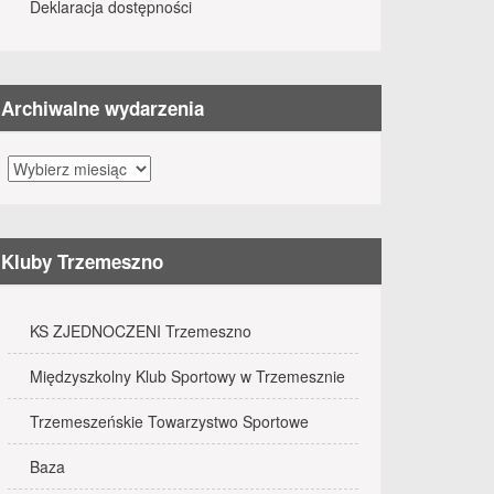
Deklaracja dostępności
J W MIATACH
17:00
Archiwalne wydarzenia
RLIK 2021
ATKOWEJ PLAŻOWEJ I FESTYN RODZINNY W KAMIEŃCU
00
15:00
15:00
Archiwalne
wydarzenia
ŻOWEJ MIXT MĘSKI
09:00
Kluby Trzemeszno
KS ZJEDNOCZENI Trzemeszno
Międzyszkolny Klub Sportowy w Trzemesznie
Trzemeszeńskie Towarzystwo Sportowe
Baza