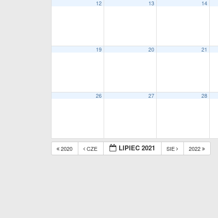
12
13
14
19
20
21
26
27
28
LIPIEC 2021
2020
CZE
SIE
2022