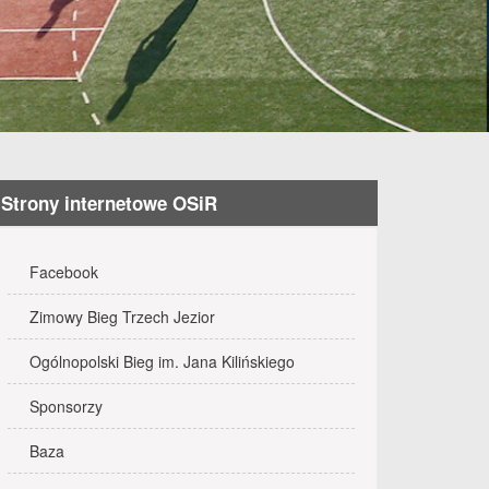
Strony internetowe OSiR
Facebook
J I FESTYN RODZINNY W OSTROWITEM
OW
18:00
15:00
Zimowy Bieg Trzech Jezior
Ogólnopolski Bieg im. Jana Kilińskiego
Sponsorzy
EJ PN SOŁECTW GMINY TRZEMESZNO
1:00
09:00
Baza