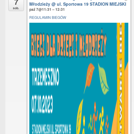
7
all
Młodzieży
@ ul. Sportowa 19 STADION MIEJSKI
sob.
paź 7@11:31 – 12:31
options
REGULAMIN BIEGÓW