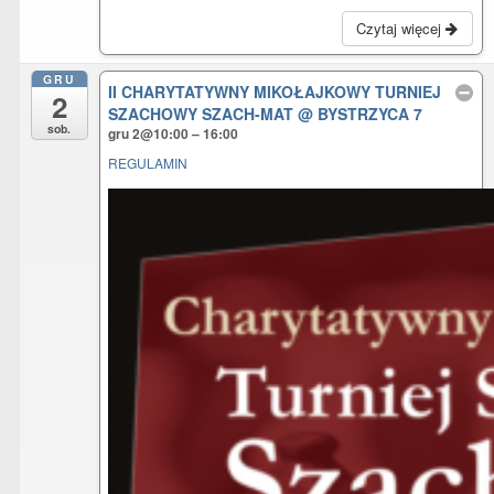
Czytaj więcej
GRU
II CHARYTATYWNY MIKOŁAJKOWY TURNIEJ
2
SZACHOWY SZACH-MAT
@ BYSTRZYCA 7
sob.
gru 2@10:00 – 16:00
REGULAMIN