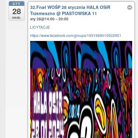
STY
32.Fnał WOŚP 28 stycznia HALA OSiR
28
Trzemeszno
@ PIASTOWSKA 11
niedz.
sty 28@14:00 – 20:00
LICYTACJE
https://www.facebook.com/groups/1931569010502951