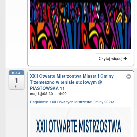
Czytaj więcej
MAJ
XXII Otwarte Mistrzostwa Miasta i Gminy
1
Trzemeszno w tenisie stołowym
@
śr.
PIASTOWSKA 11
maj 1@08:30 – 14:00
Regulamin XXII Otwartych Mistrzostw Gminy 2024r