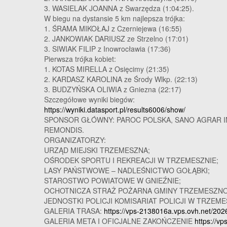
3. WASIELAK JOANNA z Swarzędza (1:04:25).
W biegu na dystansie 5 km najlepsza trójka:
1. ŚRAMA MIKOŁAJ z Czerniejewa (16:55)
2. JANKOWIAK DARIUSZ ze Strzelno (17:01)
3. SIWIAK FILIP z Inowrocławia (17:36)
Pierwsza trójka kobiet:
1. KOTAS MIRELLA z Osięcimy (21:35)
2. KARDASZ KAROLINA ze Środy Wlkp. (22:13)
3. BUDZYŃSKA OLIWIA z Gniezna (22:17)
Szczegółowe wyniki biegów:
https://wyniki.datasport.pl/results6006/show/
SPONSOR GŁÓWNY: PAROC POLSKA, SANO AGRAR IN
REMONDIS.
ORGANIZATORZY:
URZĄD MIEJSKI TRZEMESZNA;
OŚRODEK SPORTU I REKREACJI W TRZEMESZNIE;
LASY PAŃSTWOWE – NADLEŚNICTWO GOŁĄBKI;
STAROSTWO POWIATOWE W GNIEŹNIE;
OCHOTNICZA STRAŻ POŻARNA GMINY TRZEMESZNO
JEDNOSTKI POLICJI KOMISARIAT POLICJI W TRZEM
GALERIA TRASA:
https://vps-2138016a.vps.ovh.net/202
GALERIA META I OFICJALNE ZAKOŃCZENIE
https://v