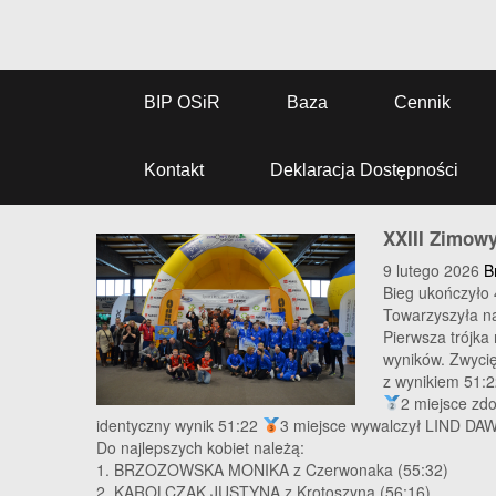
BIP OSiR
Baza
Cennik
Kontakt
Deklaracja Dostępności
XXIII Zimowy
9 lutego 2026
B
Bieg ukończyło 
Towarzyszyła n
Pierwsza trójka
wyników. Zwyci
z wynikiem 51:2
2 miejsce zd
identyczny wynik 51:22
3 miejsce wywalczył LIND DAW
Do najlepszych kobiet należą:
1. BRZOZOWSKA MONIKA z Czerwonaka (55:32)
2. KAROLCZAK JUSTYNA z Krotoszyna (56:16)