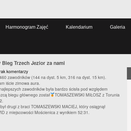
Harmonogram Zajęć
Kalendarium
Galeria
 Bieg Trzech Jezior za nami
rak komentarzy
460 zawodników (144 na dyst. 5 km, 316 na dyst. 15 km).
am iście zimowa aura.
 najlepszych zawodników była bardzo ścisła pod względem
ęzcą biegu głównego został
TOMASZEWSKI MIŁOSZ z Torunia
2.
obył drugi z braci TOMASZEWSKI MACIEJ, który osiągnął
ID z miejscowości Mościenica z wynikiem 52:31.