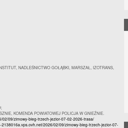
STITUT, NADLEŚNICTWO GOŁĄBKI, MARSZAŁ, IZOTRANS,
;
ESZNIE, KOMENDA POWIATOWEJ POLICJA W GNIEŹNIE.
6/02/09/zimowy-bieg-trzech-jezior-07-02-2026-trasa/
ps-2138016a.vps.ovh.net/2026/02/09/zimowy-bieg-trzech-jezior-07-