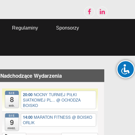
Regulaminy
Sponsorzy
Nadchodzące Wydarzenia
SIE
20:00
NOCNY TURNIEJ PIŁKI
8
SIATKOWEJ PL...
@ OCHODZA
BOISKO
sob.
SIE
14:00
MARATON FITNESS
@ BOISKO
9
ORLIK
niedz.