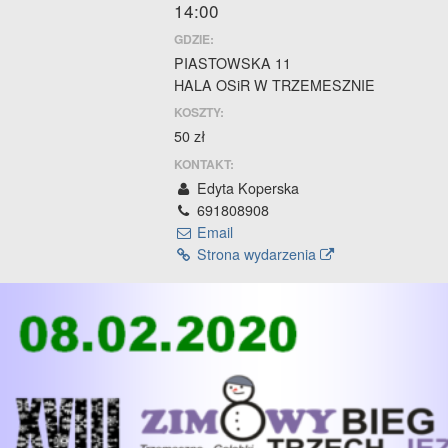
14:00
all
options
GDZIE:
PIASTOWSKA 11
HALA OSiR W TRZEMESZNIE
KOSZTY:
50 zł
KONTAKT:
Edyta Koperska
691808908
Email
Strona wydarzenia