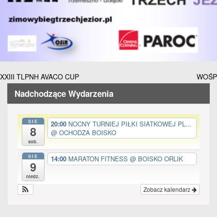
Nawigacja
XXIII TLPNH AVACO CUP
WOŚP
wpisu
Nadchodzące Wydarzenia
SIE
20:00
NOCNY TURNIEJ PIŁKI SIATKOWEJ PL...
8
@ OCHODZA BOISKO
sob.
SIE
14:00
MARATON FITNESS
@ BOISKO ORLIK
9
niedz.
Zobacz kalendarz