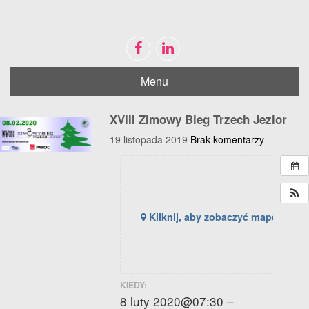
Menu
Disable flashes
visibility_off
Mark headings
title
XVIII Zimowy Bieg Trzech Jezior
Zoom out
zoom_out
19 listopada 2019
Brak komentarzy
Zoom in
zoom_in
Decrease font
remove_circle_outline
Increase font
add_circle_outline
Kliknij, aby zobaczyć mapę
Bright contrast
brightness_high
Dark contrast
brightness_low
Mark links
font_download
KIEDY:
8 luty 2020@07:30 –
Reset
cached