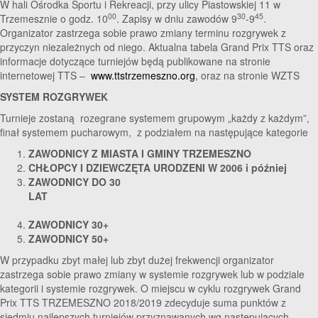
W hali Ośrodka Sportu i Rekreacji, przy ulicy Piastowskiej 11 w
00
30
45
Trzemesznie o godz. 10
. Zapisy w dniu zawodów 9
-9
.
Organizator zastrzega sobie prawo zmiany terminu rozgrywek z
przyczyn niezależnych od niego. Aktualna tabela Grand Prix TTS oraz
informacje dotyczące turniejów będą publikowane na stronie
internetowej TTS –
www.ttstrzemeszno.org
, oraz na stronie WZTS
SYSTEM ROZGRYWEK
Turnieje zostaną rozegrane systemem grupowym „każdy z każdym”,
finał systemem pucharowym, z podziałem na następujące kategorie
ZAWODNICY Z MIASTA I GMINY TRZEMESZNO
CHŁOPCY I DZIEWCZĘTA URODZENI W 2006 i później
ZAWODNICY DO 30
LAT
ZAWODNICY 30+
ZAWODNICY 50+
W przypadku zbyt małej lub zbyt dużej frekwencji organizator
zastrzega sobie prawo zmiany w systemie rozgrywek lub w podziale
kategorii i systemie rozgrywek. O miejscu w cyklu rozgrywek Grand
Prix TTS TRZEMESZNO 2018/2019 zdecyduje suma punktów z
siedmiu najlepszych turniejów przyznawanych wg następujących