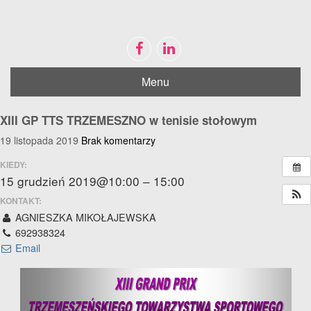
Menu
Disable flashes
visibility_off
Mark headings
title
XIII GP TTS TRZEMESZNO w tenisie stołowym
Zoom out
zoom_out
19 listopada 2019
Brak komentarzy
Zoom in
zoom_in
KIEDY:
Decrease font
remove_circle_outline
15 grudzień 2019@10:00 – 15:00
Increase font
KONTAKT:
add_circle_outline
AGNIESZKA MIKOŁAJEWSKA
Bright contrast
brightness_high
692938324
Dark contrast
Email
brightness_low
Mark links
font_download
Reset
cached