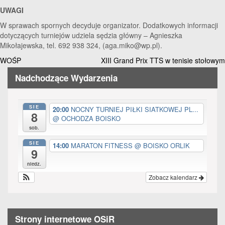
UWAGI
W sprawach spornych decyduje organizator. Dodatkowych informacji
dotyczących turniejów udziela sędzia główny – Agnieszka
Mikołajewska, tel. 692 938 324, (aga.miko@wp.pl).
Nawigacja
WOŚP
XIII Grand Prix TTS w tenisie stołowym
wpisu
Nadchodzące Wydarzenia
SIE
20:00
NOCNY TURNIEJ PIŁKI SIATKOWEJ PL...
8
@ OCHODZA BOISKO
sob.
SIE
14:00
MARATON FITNESS
@ BOISKO ORLIK
9
niedz.
Zobacz kalendarz
Strony internetowe OSiR