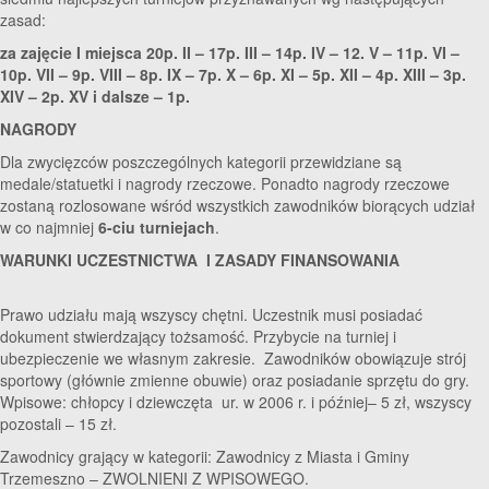
zasad:
za zajęcie I miejsca 20p. II – 17p. III – 14p. IV – 12. V – 11p. VI –
10p. VII – 9p. VIII – 8p. IX – 7p. X – 6p. XI – 5p. XII – 4p. XIII – 3p.
XIV – 2p. XV i dalsze – 1p.
NAGRODY
Dla zwycięzców poszczególnych kategorii przewidziane są
medale/statuetki i nagrody rzeczowe. Ponadto nagrody rzeczowe
zostaną rozlosowane wśród wszystkich zawodników biorących udział
w co najmniej
6-ciu turniejach
.
WARUNKI UCZESTNICTWA I ZASADY FINANSOWANIA
Prawo udziału mają wszyscy chętni. Uczestnik musi posiadać
dokument stwierdzający tożsamość. Przybycie na turniej i
ubezpieczenie we własnym zakresie. Zawodników obowiązuje strój
sportowy (głównie zmienne obuwie) oraz posiadanie sprzętu do gry.
Wpisowe: chłopcy i dziewczęta ur. w 2006 r. i później– 5 zł, wszyscy
pozostali – 15 zł.
Zawodnicy grający w kategorii: Zawodnicy z Miasta i Gminy
Trzemeszno – ZWOLNIENI Z WPISOWEGO.