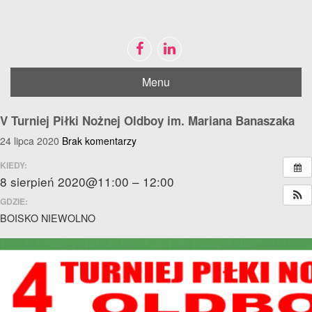
Menu
Disable flashes
visibility_off
Mark headings
title
V Turniej Piłki Nożnej Oldboy im. Mariana Banaszaka
Zoom out
zoom_out
24 lipca 2020
Brak komentarzy
Zoom in
zoom_in
KIEDY:
Decrease font
remove_circle_outline
8 sierpień 2020@11:00 – 12:00
Increase font
GDZIE:
add_circle_outline
BOISKO NIEWOLNO
Bright contrast
brightness_high
Dark contrast
brightness_low
Mark links
font_download
Reset
cached