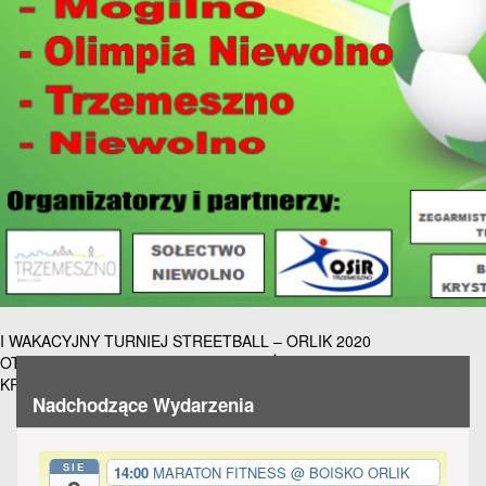
Nawigacja
I WAKACYJNY TURNIEJ STREETBALL – ORLIK 2020
OTWARTY NOCNY TURNIEJ PIŁKI NOŻNEJ SERWIS OPON
wpisu
KRUCHOWO CUP
Nadchodzące Wydarzenia
SIE
14:00
MARATON FITNESS
@ BOISKO ORLIK