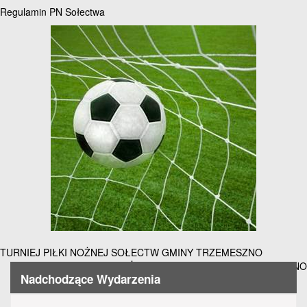
all
Regulamin PN Sołectwa
options
Nawigacja
TURNIEJ PIŁKI NOŻNEJ SOŁECTW GMINY TRZEMESZNO
TURNIEJ PIŁKI NOŻNEJ SOŁECTW GMINY TRZEMESZNO
wpisu
Nadchodzące Wydarzenia