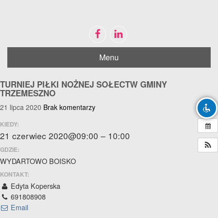
Menu
Disable flashes
visibility_off
Mark headings
title
TURNIEJ PIŁKI NOŻNEJ SOŁECTW GMINY
Zoom out
TRZEMESZNO
zoom_out
21 lipca 2020
Brak komentarzy
Zoom in
zoom_in
Decrease font
KIEDY:
remove_circle_outline
21 czerwiec 2020@09:00 – 10:00
Increase font
add_circle_outline
GDZIE:
Bright contrast
brightness_high
WYDARTOWO BOISKO
Dark contrast
KONTAKT:
brightness_low
Edyta Koperska
Mark links
font_download
691808908
Email
Reset
cached