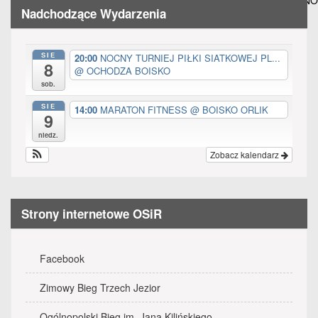
TURNIEJ PIŁKI NOŻNEJ SOŁECTW GMINY TRZEMESZNO
wpisu
Nadchodzące Wydarzenia
SIE
20:00
NOCNY TURNIEJ PIŁKI SIATKOWEJ PL...
8
@ OCHODZA BOISKO
sob.
SIE
14:00
MARATON FITNESS
@ BOISKO ORLIK
9
niedz.
Zobacz kalendarz
Strony internetowe OSiR
Facebook
Zimowy Bieg Trzech Jezior
Ogólnopolski Bieg im. Jana Kilińskiego