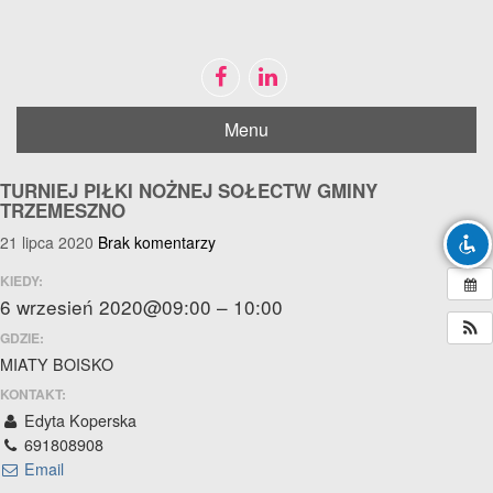
Menu
Disable flashes
visibility_off
Mark headings
title
TURNIEJ PIŁKI NOŻNEJ SOŁECTW GMINY
Zoom out
TRZEMESZNO
zoom_out
21 lipca 2020
Brak komentarzy
Zoom in
zoom_in
Decrease font
KIEDY:
remove_circle_outline
6 wrzesień 2020@09:00 – 10:00
Increase font
add_circle_outline
GDZIE:
Bright contrast
brightness_high
MIATY BOISKO
Dark contrast
KONTAKT:
brightness_low
Edyta Koperska
Mark links
font_download
691808908
Email
Reset
cached