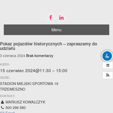
Menu
Disable flashes
visibility_off
Mark headings
title
Pokaz pojazdów historycznych – zapraszamy do
Zoom out
udziału
zoom_out
3 czerwca 2024
Brak komentarzy
Zoom in
zoom_in
Decrease font
KIEDY:
remove_circle_outline
15 czerwiec 2024@11:30 – 15:00
Increase font
add_circle_outline
GDZIE:
Bright contrast
brightness_high
STADION MIEJSKI SPORTOWA 19
TRZEMESZNO
Dark contrast
brightness_low
KONTAKT:
Mark links
font_download
MARIUSZ KOWALCZYK
500 296 580
Reset
cached