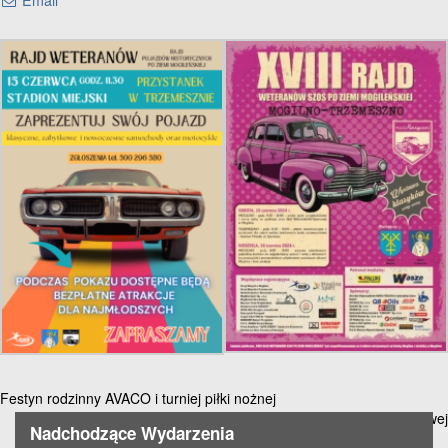
Email
all
options
Nawigacja
Festyn rodzinny AVACO i turniej piłki nożnej
Turniej Piłki Siatkowej Plażowej
wpisu
Nadchodzące Wydarzenia