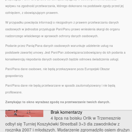
wpływu na zgodność przetwarzania, którego dokonano na podstawie zgody przed jej
Festyn nad jeziorem Ostrowickim
cofnięciem, z obowiązującym prawem.
7 lipca 2026
Brak komentarzy
Już w sobotę 11 lipca o godz. 15:00
W przypadku powzięcia informacji o niezgodnym z prawem przetwarzaniu danych
zapraszamy wszystkich mieszkańców i
osobowych w jednostce przysługuje Pani/Panu prawo wniesienia skargi do organu
gości na Festyn nad Jeziorem Ostrowickim
nadzorczego właściwego w sprawach ochrony danych osobowych.
w Ostrowitem! To będzie popołudnie pełne
atrakcji, dobrej zabawy i letniej atmosfery
Podanie przez Panią/Pana danych osobowych warunkuje udzielenie usług na
dla całych rodzin. W programie m.in.:
podstawie zawartej umowy. Jest Pani/Pan zobowiązana/zobowiązany do ich podania a
kajaki, rowerki wodne i rejsy motorówką,
konsekwencją niepodania danych osobowych będzie odmowa świadczenia usługi.
turniej piłki siatkowej plażowej, dmuchańce
dla dzieci, malowanie twarzy, kolorowe warkoczyki i brokatowe […]
Pani/Pana dane osobowe, nie będą przekazywane poza Europejski Obszar
gospodarczy.
Read More »
Pani/Pana dane nie będą przetwarzane w sposób zautomatyzowany i nie będą
Turniej Koszykówki Streetball 3×3
profilowane.
zainaugurował program „Aktywny
Zamykając to okno wyrażasz zgodę na przetwarzanie twoich danych.
Orlik”
Brak komentarzy
4 lipca na boisku Orlik w Trzemesznie
odbył się Turniej Koszykówki Streetball 3×3 dla zawodników z
rocznika 2007 i młodszych. Wydarzenie zgromadziło osiem drużyn