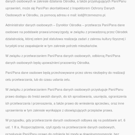
danych osobowych w zakresie działania Ośrodka, a także przysługujących Pani/Panu
all
Turniejów Piłki Siatkowej Plażowej!
1 sierpnia na boisku do
uprawnień, może się Pani/Pan skontaktować z Inspektorem Ochrony Danych
options
siatkówki plażowej w Wydartowie odbył się trzeci, a zarazem ostatni
Osobowych w Ośrodku, za pomocą adresu e mail: iod@trzemeszno.pl.
turniej cyklu Otwartych Turniejów Piłki Siatkowej Plażowej.
Choć
pogoda od początku nie rozpieszczała i przez większą część dnia
Administrator danych osobowych – Dyrektor Ośrodka – przetwarza Pani/Pana dane
towarzyszył nam deszcz, nie przeszkodziło to w rozegraniu […]
osobowe na podstawie prawa/umowy/zgody, w związku z prowadzoną przez Ośrodek
działalnością, której celem jest statutowa realizacja zadań z zakresu kultury fizycznej i
Read More »
turystyki oraz zaspakajanie w tym zakresie potrzeb mieszkańców.
Za nami pierwszy z trzech
W związku z przetwarzaniem Pani/Pana danych osobowych, odbiorcą Pani/Pana
Otwartych Turniejów Piłki
Siatkowej Plażowej oraz festyn
danych osobowych będą upoważnieni pracownicy Ośrodka.
nad wodą w Ostrowitem!
Pani/Pana dane osobowe będą przechowywane przez okres niezbędny do realizacji
13 lipca 2026
Brak komentarzy
celu przetwarzania, lub do czasu ustania celu.
Za nami pierwszy z trzech Otwartych Turniejów Piłki Siatkowej
Plażowej oraz festyn nad wodą w Ostrowitem! 11 lipca na plaży w
W związku z przetwarzaniem Pani/Pana danych osobowych przysługuje Pani/Panu
Ostrowitem odbył się festyn rodzinny oraz pierwszy turniej z cyklu
prawo dostępu do treści swoich danych, do ich sprostowania, usunięcia, ograniczenia
Otwartych Turniejów Piłki Siatkowej Plażowej. Organizatorami
ich przetwarzania i przenoszenia, a także prawo do wniesienia sprzeciwu, oraz inne
wydarzenia była Gmina Trzemeszno Ośrodek Sportu Rekreacji
uprawnienia w tym zakresie wynikające z obowiązujących przepisów prawa.
Trzemeszno Stowarzyszenie TERAZ Sołectwo Ostrowite oraz KWG
Ostrowickie Słoneczniki a partnerem […]
W przypadku, gdy przetwarzanie danych osobowych odbywa się na podstawie art. 6
ust. 1 lit a, Rozporządzenia, czyli zgody na przetwarzanie danych osobowych,
Read More »
przysługuje Pani/Panu prawo do cofnięcia tej zgody w dowolnymmomencie, bez