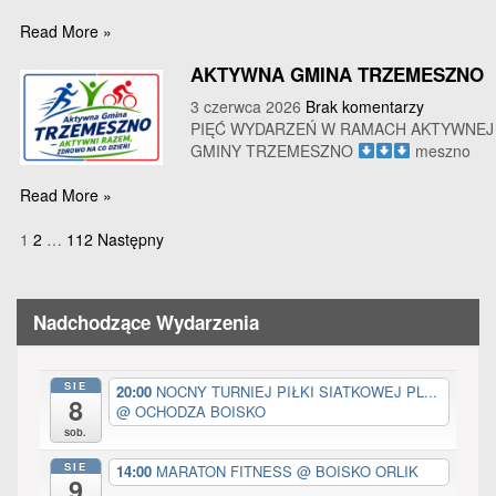
Read More »
AKTYWNA GMINA TRZEMESZNO
3 czerwca 2026
Brak komentarzy
PIĘĆ WYDARZEŃ W RAMACH AKTYWNEJ
GMINY TRZEMESZNO
meszno
Read More »
Nawigacja
1
2
…
112
Następny
po
wpisach
Nadchodzące Wydarzenia
SIE
20:00
NOCNY TURNIEJ PIŁKI SIATKOWEJ PL...
8
@ OCHODZA BOISKO
sob.
SIE
14:00
MARATON FITNESS
@ BOISKO ORLIK
9