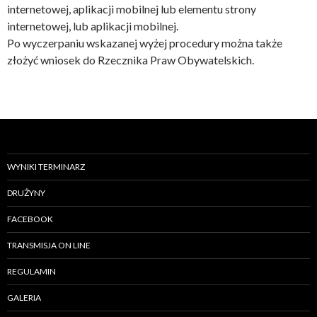
internetowej, aplikacji mobilnej lub elementu strony
internetowej, lub aplikacji mobilnej.
Po wyczerpaniu wskazanej wyżej procedury można także
złożyć wniosek do Rzecznika Praw Obywatelskich.
WYNIKI TERMINARZ
DRUŻYNY
FACEBOOK
TRANSMISJA ON LINE
REGULAMIN
GALERIA