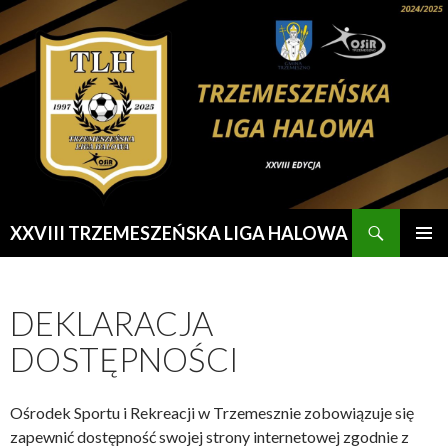
Szukaj
XXVIII TRZEMESZEŃSKA LIGA HALOWA
PRZESKOCZ
MENU
DO
GŁÓWN
TREŚCI
DEKLARACJA
DOSTĘPNOŚCI
Ośrodek Sportu i Rekreacji w Trzemesznie zobowiązuje się
zapewnić dostępność swojej strony internetowej zgodnie z