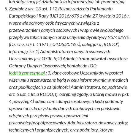
lub dotyczącą jej działalnością informacyjną lub promocyjną.
Zgodnie z art. 13 ust. 1 i 2 Rozporządzenia Parlamentu
Europejskiego i Rady (UE) 2016/679 z dnia 27 kwietnia 2016 r.
w sprawie ochrony osób fizycznych w związku z
przetwarzaniem danych osobowych i w sprawie swobodnego
przepływu takich danych oraz uchylenia dyrektywy 95/46/WE
(Dz. Urz. UE L 119/1 z 04.05.2016 r.), dalej, jako „RODO”,
informuję, że: 1) Administratorem danych osobowych
Uczestników jest OSiR. 5; 2) Administrator powołał Inspektora
Ochrony Danych Osobowych; kontakt do IOD:
iod@trzemeszno.pl
.;
3) dane osobowe Uczestników w postaci
wizerunku przetwarzane będą w celu informowania w mediach
oraz publikacjach o działalności Administratora, na podstawie
art. 6 ust. 1 lit. a RODO, tj. odrębnej zgody, o której mowa w pkt.
4 powyżej; 4) odbiorcami danych osobowych będą podmioty
uprawnione do uzyskania danych osobowych na podstawie
odrębnych przepisów prawa, upoważnieni
pracownicy/współpracownicy Administratora, dostawcy usług
technicznych i organizacyjnych, oraz podmioty, którym