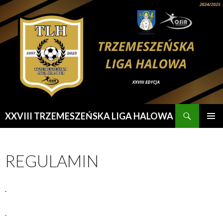
Szukaj
XXVIII TRZEMESZEŃSKA LIGA HALOWA
PRZESKOCZ
MENU
DO
GŁÓWN
TREŚCI
REGULAMIN