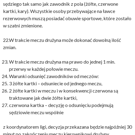
sędziego tak samo jak zawodnik z pola (żółte, czerwone
kartki, kary). Wszystkie osoby przebywające na ławce
rezerwowych muszą posiadać obuwie sportowe, które zostało
w szatni zmienione.
22.W trakcie meczu drużyna może dokonać dowolną ilość
zmian.
W trakcie meczu drużyna ma prawo do jednej 1 min.
przerwy w każdej połowie meczu.
Warunki odsunięć zawodników od meczów:
3 żółte kartki – odsuniecie od jednego meczu,
2 żółte kartki w meczu i w konsekwencji czerwona są
traktowane jak dwie żółte kartki,
czerwona kartka – decyzję o odsunięciu podejmują
sędziowie meczu wspólnie
z koordynatorem ligi, decyzja przekazana będzie najpóźniej 30
minut po zakończeniu meczu kierownikowi drużyny.