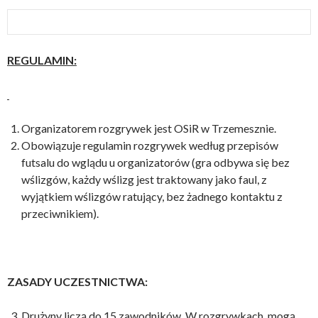
REGULAMIN:
Organizatorem rozgrywek jest OSiR w Trzemesznie.
Obowiązuje regulamin rozgrywek według przepisów
futsalu do wglądu u organizatorów (gra odbywa się bez
wślizgów, każdy wślizg jest traktowany jako faul, z
wyjątkiem wślizgów ratujący, bez żadnego kontaktu z
przeciwnikiem).
ZASADY UCZESTNICTWA:
Drużyny liczą do 15 zawodników. W rozgrywkach mogą