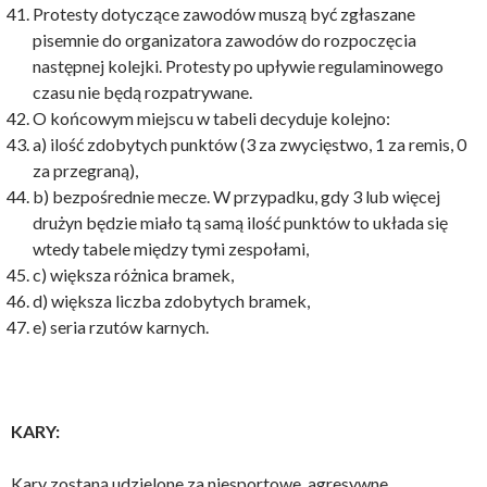
Protesty dotyczące zawodów muszą być zgłaszane
pisemnie do organizatora zawodów do rozpoczęcia
następnej kolejki. Protesty po upływie regulaminowego
czasu nie będą rozpatrywane.
O końcowym miejscu w tabeli decyduje kolejno:
a) ilość zdobytych punktów (3 za zwycięstwo, 1 za remis, 0
za przegraną),
b) bezpośrednie mecze. W przypadku, gdy 3 lub więcej
drużyn będzie miało tą samą ilość punktów to układa się
wtedy tabele między tymi zespołami,
c) większa różnica bramek,
d) większa liczba zdobytych bramek,
e) seria rzutów karnych.
KARY:
Kary zostaną udzielone za niesportowe, agresywne