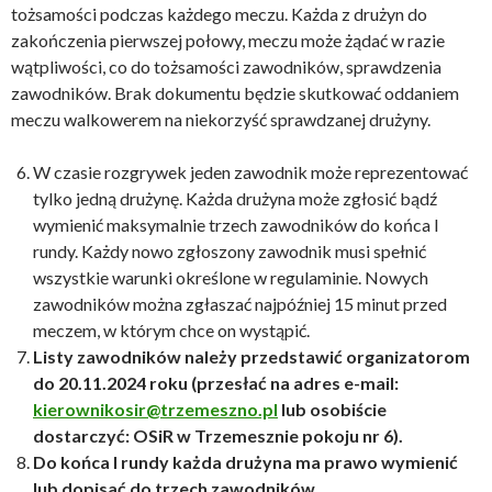
tożsamości podczas każdego meczu. Każda z drużyn do
zakończenia pierwszej połowy, meczu może żądać w razie
wątpliwości, co do tożsamości zawodników, sprawdzenia
zawodników. Brak dokumentu będzie skutkować oddaniem
meczu walkowerem na niekorzyść sprawdzanej drużyny.
W czasie rozgrywek jeden zawodnik może reprezentować
tylko jedną drużynę. Każda drużyna może zgłosić bądź
wymienić maksymalnie trzech zawodników do końca I
rundy. Każdy nowo zgłoszony zawodnik musi spełnić
wszystkie warunki określone w regulaminie. Nowych
zawodników można zgłaszać najpóźniej 15 minut przed
meczem, w którym chce on wystąpić.
Listy zawodników należy przedstawić organizatorom
do 20.11.2024 roku (przesłać na adres e-mail:
kierownikosir@trzemeszno.pl
lub osobiście
dostarczyć: OSiR w Trzemesznie pokoju nr 6).
Do końca I rundy każda drużyna ma prawo wymienić
lub dopisać do trzech zawodników.