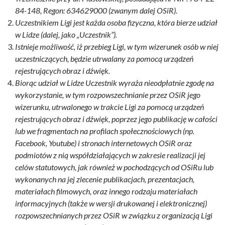
84-148, Regon: 634629000 (zwanym dalej OSiR).
Uczestnikiem Ligi jest każda osoba fizyczna, która bierze udział
w Lidze (dalej, jako „Uczestnik”).
Istnieje możliwość, iż przebieg Ligi, w tym wizerunek osób w niej
uczestniczących, będzie utrwalany za pomocą urządzeń
rejestrujących obraz i dźwięk.
Biorąc udział w Lidze Uczestnik wyraża nieodpłatnie zgodę na
wykorzystanie, w tym rozpowszechnianie przez OSiR jego
wizerunku, utrwalonego w trakcie Ligi za pomocą urządzeń
rejestrujących obraz i dźwięk, poprzez jego publikację w całości
lub we fragmentach na profilach społecznościowych (np.
Facebook, Youtube) i stronach internetowych OSiR oraz
podmiotów z nią współdziałających w zakresie realizacji jej
celów statutowych, jak również w pochodzących od OSiRu lub
wykonanych na jej zlecenie publikacjach, prezentacjach,
materiałach filmowych, oraz innego rodzaju materiałach
informacyjnych (także w wersji drukowanej i elektronicznej)
rozpowszechnianych przez OSiR w związku z organizacją Ligi