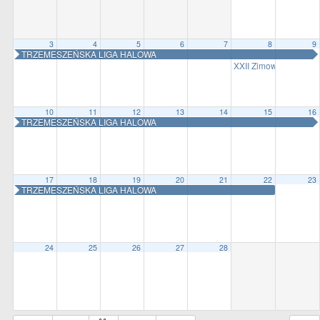
all
options
3
4
5
6
7
8
9
TRZEMESZEŃSKA LIGA HALOWA
XXII Zimowy Bieg Trz
10
11
12
13
14
15
16
TRZEMESZEŃSKA LIGA HALOWA
17
18
19
20
21
22
23
TRZEMESZEŃSKA LIGA HALOWA
24
25
26
27
28