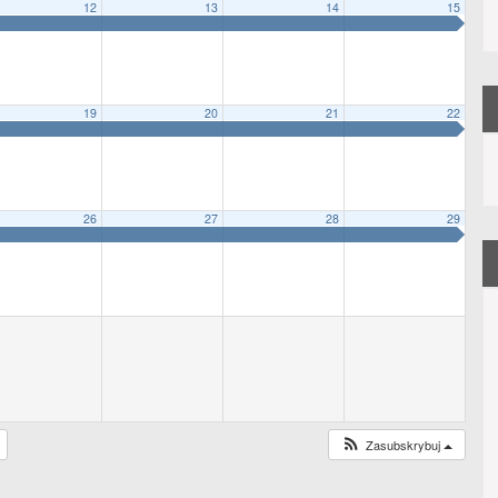
12
13
14
15
19
20
21
22
26
27
28
29
Zasubskrybuj