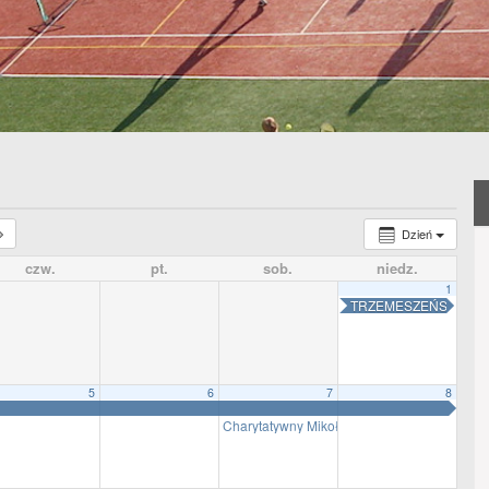
Dzień
czw.
pt.
sob.
niedz.
1
TRZEMESZEŃSKA LI
5
6
7
8
Charytatywny Mikołajkowy Turniej szacho