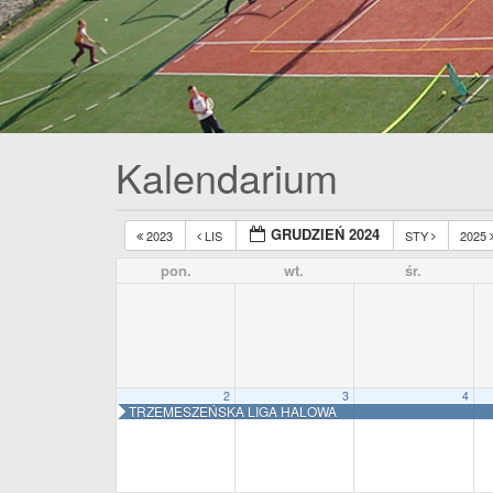
Kalendarium
GRUDZIEŃ 2024
2023
LIS
STY
2025
pon.
wt.
śr.
2
3
4
TRZEMESZEŃSKA LIGA HALOWA