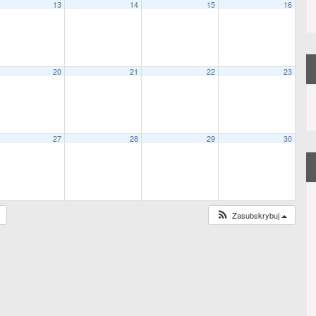
13
14
15
16
20
21
22
23
27
28
29
30
Zasubskrybuj