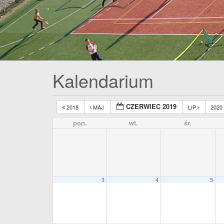
Kalendarium
CZERWIEC 2019
2018
MAJ
LIP
2020
pon.
wt.
śr.
3
4
5