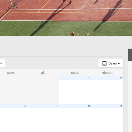
Dzień
czw.
pt.
sob.
niedz.
1
2
6
7
8
9