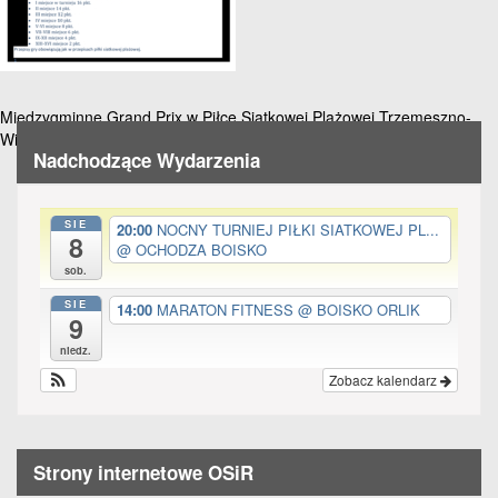
all
options
Nawigacja
Międzygminne Grand Prix w Piłce Siatkowej Plażowej Trzemeszno-
Witkowo-Mogilno
wpisu
Nadchodzące Wydarzenia
SIE
20:00
NOCNY TURNIEJ PIŁKI SIATKOWEJ PL...
8
@ OCHODZA BOISKO
sob.
SIE
14:00
MARATON FITNESS
@ BOISKO ORLIK
9
niedz.
Zobacz kalendarz
Strony internetowe OSiR